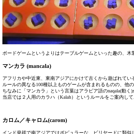
ボードゲームというよりはテーブルゲームといった趣の、木
マンカラ (mancala)
アフリカや中近東、東南アジアにかけて古くから遊ばれてい
ルールの異なる100種以上ものゲームが含まれるものの、他
ちなみに「マンカラ」という言葉はアラビア語のnaqala(動く
当店では２人用のカラハ（Kalah）というルールをご案内し
カロム／キャロム(carom)
インド発祥で南アジアではポピュラーな、ビリヤードに類似