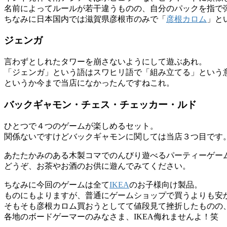
名前によってルールが若干違うものの、自分のパックを指で
ちなみに日本国内では滋賀県彦根市のみで「
彦根カロム
」と
ジェンガ
言わずとしれたタワーを崩さないようにして遊ぶあれ。
「ジェンガ」という語はスワヒリ語で「組み立てる」という
というか今まで当店になかったんですねこれ。
バックギャモン・チェス・チェッカー・ルド
ひとつで４つのゲームが楽しめるセット。
関係ないですけどバックギャモンに関しては当店３つ目です
あたたかみのある木製コマでのんびり遊べるパーティーゲー
どうぞ、お茶やお酒のお供に遊んでみてください。
ちなみに今回のゲームは全て
IKEA
のお子様向け製品。
ものにもよりますが、普通にゲームショップで買うよりも安
そもそも彦根カロム買おうとしてて値段見て挫折したものの、I
各地のボードゲーマーのみなさま、IKEA侮れませんよ！笑