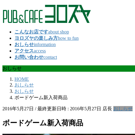
コ
ナ
ン
ビ
テ
ゲ
ン
ー
こんなお店です
about shop
ツ
シ
ヨロズヤの楽しみ方
how to fun
へ
ョ
おしらせ
information
ス
ン
アクセス
access
キ
に
お問い合わせ
contact
ッ
移
プ
動
おしらせ
HOME
おしらせ
おしらせ
ボードゲーム新入荷商品
2016年5月27日
/ 最終更新日時 :
2016年5月27日
店長
おしらせ
ボードゲーム新入荷商品