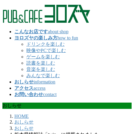
コ
ナ
ン
ビ
テ
ゲ
ン
ー
こんなお店です
about shop
ツ
シ
ヨロズヤの楽しみ方
how to fun
へ
ョ
ドリンクを楽しむ
ス
ン
映像やPCで楽しむ
キ
に
ゲームを楽しむ
ッ
移
読書を楽しむ
プ
動
音楽を楽しむ
みんなで楽しむ
おしらせ
information
アクセス
access
お問い合わせ
contact
おしらせ
HOME
おしらせ
おしらせ