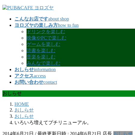
コ
ナ
ン
ビ
こんなお店です
about shop
テ
ゲ
ヨロズヤの楽しみ方
how to fun
ン
ー
ドリンクを楽しむ
ツ
シ
映像やPCで楽しむ
へ
ョ
ゲームを楽しむ
ス
ン
読書を楽しむ
キ
に
音楽を楽しむ
ッ
移
みんなで楽しむ
プ
動
おしらせ
information
アクセス
access
お問い合わせ
contact
おしらせ
HOME
おしらせ
おしらせ
いろいろ増えてプチリニューアル。
2014年6月21日
/ 最終更新日時 :
2014年6月21日
店長
おしらせ