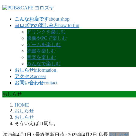
コ
ナ
ン
ビ
こんなお店です
about shop
テ
ゲ
ヨロズヤの楽しみ方
how to fun
ン
ー
ドリンクを楽しむ
ツ
シ
映像やPCで楽しむ
へ
ョ
ゲームを楽しむ
ス
ン
読書を楽しむ
キ
に
音楽を楽しむ
ッ
移
みんなで楽しむ
プ
動
おしらせ
information
アクセス
access
お問い合わせ
contact
おしらせ
HOME
おしらせ
おしらせ
そういえば11周年。
2025年4月1日
/ 最終更新日時 :
2025年4月2日
店長
おしらせ