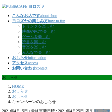
コ
ナ
ン
ビ
こんなお店です
about shop
テ
ゲ
ヨロズヤの楽しみ方
how to fun
ン
ー
ドリンクを楽しむ
ツ
シ
映像やPCで楽しむ
へ
ョ
ゲームを楽しむ
ス
ン
読書を楽しむ
キ
に
音楽を楽しむ
ッ
移
みんなで楽しむ
プ
動
おしらせ
information
アクセス
access
お問い合わせ
contact
おしらせ
HOME
おしらせ
おしらせ
キャンペーンのおしらせ
2021年4月15日
/ 最終更新日時 :
2021年4月25日
店長
おしらせ