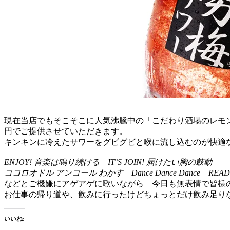
現在当店でもそこそこに人気沸騰中の「こだわり酒場のレモン
円でご提供させていただきます。
キンキンに冷えたサワーをグビグビと喉に流し込むのが快適
ENJOY! 音楽は鳴り続ける IT’S JOIN! 届けたい胸の鼓動
ココロオドル アンコール わかす Dance Dance Dance READY
などとご機嫌にアゲアゲに歌いながら 今日も無表情で皆様
お仕事の帰り道や、飲みに行ったけどちょっとだけ飲み足り
いいね: