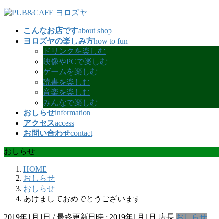
コ
ナ
ン
ビ
こんなお店です
about shop
テ
ゲ
ヨロズヤの楽しみ方
how to fun
ン
ー
ドリンクを楽しむ
ツ
シ
映像やPCで楽しむ
へ
ョ
ゲームを楽しむ
ス
ン
読書を楽しむ
キ
に
音楽を楽しむ
ッ
移
みんなで楽しむ
プ
動
おしらせ
information
アクセス
access
お問い合わせ
contact
おしらせ
HOME
おしらせ
おしらせ
あけましておめでとうございます
2019年1月1日
/ 最終更新日時 :
2019年1月1日
店長
おしらせ