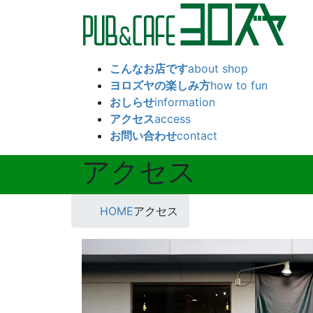
コ
ナ
ン
ビ
テ
ゲ
ン
ー
こんなお店です
about shop
ツ
シ
ヨロズヤの楽しみ方
how to fun
へ
ョ
おしらせ
information
ス
ン
アクセス
access
キ
に
お問い合わせ
contact
ッ
移
プ
動
アクセス
HOME
アクセス